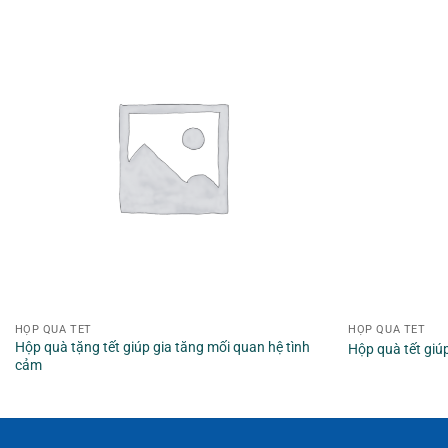
HỘP QUÀ TẾT
HỘP QUÀ TẾT
Hộp quà tặng tết giúp gia tăng mối quan hệ tình
Hộp quà tết giú
cảm