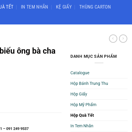
UÀ TẾT
IN TEM NHÃN
KỆ GIẤY
THÙNG CARTON
 biếu ông bà cha
DANH MỤC SẢN PHẨM
Catalogue
Hộp Bánh Trung Thu
Hộp Giấy
Hộp Mỹ Phẩm
Hộp Quà Tết
In Tem Nhãn
1 – 091 249 9537