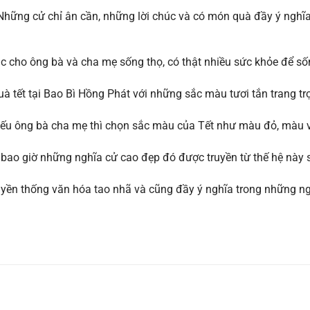
Những cử chỉ ân cần, những lời chúc và có món quà đầy ý nghĩa
cho ông bà và cha mẹ sống thọ, có thật nhiều sức khỏe để số
quà tết tại Bao Bì Hồng Phát với những sắc màu tươi tắn trang 
iếu ông bà cha mẹ thì chọn sắc màu của Tết như màu đỏ, màu v
 bao giờ những nghĩa cử cao đẹp đó được truyền từ thế hệ này 
ruyền thống văn hóa tao nhã và cũng đầy ý nghĩa trong những n