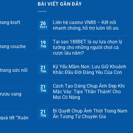
BÀI VIẾT GẦN ĐÂY
rang kraft
Liên hệ casino VN88 – Kết nối
26
Th11
nhanh chóng, hỗ trợ luôn tối ưu
Tại sao 188BET là sự lựa chọn lý
19
trang couche
Th8
tưởng cho những người chơi cá
cược lâu năm?
Kỷ Yếu Mầm Non: Lưu Giữ Khoảnh
21
trang sức nổi
Th6
Khắc Đầu Đời Đáng Yêu Của Con
Cách Tạo Dáng Chụp Ảnh Đẹp Khi
21
Th6
Mặc Váy: Tips ‘Thần Thánh’ Cho
 rượu vang
Mọi Cô Nàng
Bí Quyết Chụp Ảnh Thời Trang Nam
21
Th6
Ấn Tượng Từ Chuyên Gia
quà tết “Xuân