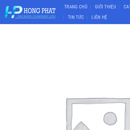
Chuyển
TRANG CHỦ
GIỚI THIỆU
CA
đến
TIN TỨC
LIÊN HỆ
nội
dung