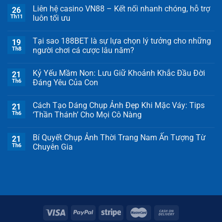
Liên hệ casino VN88 – Kết nối nhanh chóng, hỗ trợ
26
Th11
luôn tối ưu
Tại sao 188BET là sự lựa chọn lý tưởng cho những
19
Th8
người chơi cá cược lâu năm?
Kỷ Yếu Mầm Non: Lưu Giữ Khoảnh Khắc Đầu Đời
21
Th6
Đáng Yêu Của Con
Cách Tạo Dáng Chụp Ảnh Đẹp Khi Mặc Váy: Tips
21
Th6
‘Thần Thánh’ Cho Mọi Cô Nàng
Bí Quyết Chụp Ảnh Thời Trang Nam Ấn Tượng Từ
21
Th6
Chuyên Gia