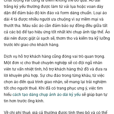
Chất lượng vải cũng là điểm không thể bỏ qua. Áo dài
trắng kỷ yếu thường được làm từ vải lụa hoặc voan dày
dặn để đảm bảo độ kín đáo và form dáng chuẩn. Loại áo
dài 4 tà được nhiều người ưa chuộng vì sự mềm mại và
thướt tha. Màu sắc áo cần đảm bảo sự đồng đều giữa tất
cả các bộ để tạo hiệu ứng tốt nhất khi chụp ảnh tập thể. Áo
dài nên được giặt ủi sạch sẽ, thơm tho và kiểm tra kỹ lưỡng
trước khi giao cho khách hàng.
Dịch vụ hỗ trợ khách hàng cũng đóng vai trò quan trọng.
Một đơn vị cho thuê chuyên nghiệp sẽ có đội ngũ nhân
viên tư vấn nhiệt tình, hỗ trợ khách hàng thử đồ và đưa ra
lời khuyên phù hợp. Sự chu đáo trong từng khâu, từ việc
chọn áo đến quá trình giao nhận, sẽ mang lại trải nghiệm
tốt cho người thuê. Khi đã có trang phục ưng ý, việc tìm
hiểu
cách tạo dáng chụp ảnh áo dài kỷ yếu
sẽ giúp bạn tự
tin hơn trước ống kính.
Về chi phí thuê, giá cả thường được tính theo bộ và có thể