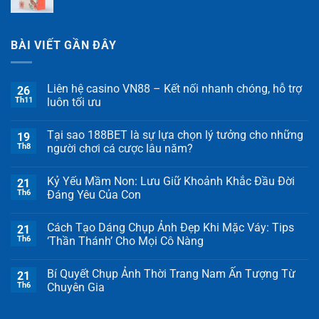
BÀI VIẾT GẦN ĐÂY
Liên hệ casino VN88 – Kết nối nhanh chóng, hỗ trợ
26
Th11
luôn tối ưu
Tại sao 188BET là sự lựa chọn lý tưởng cho những
19
Th8
người chơi cá cược lâu năm?
Kỷ Yếu Mầm Non: Lưu Giữ Khoảnh Khắc Đầu Đời
21
Th6
Đáng Yêu Của Con
Cách Tạo Dáng Chụp Ảnh Đẹp Khi Mặc Váy: Tips
21
Th6
‘Thần Thánh’ Cho Mọi Cô Nàng
Bí Quyết Chụp Ảnh Thời Trang Nam Ấn Tượng Từ
21
Th6
Chuyên Gia