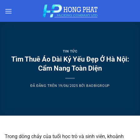
Chuyển
đến
nội
dung
TIN TỨC
Tìm Thuê Áo Dài Kỷ Yếu Đẹp Ở Hà Nội:
Cẩm Nang Toàn Diện
ĐÃ ĐĂNG TRÊN
19/06/2025
BỞI
BAOBIGROUP
Trong dòng chảy của tuổi học trò và sinh viên, khoảnh